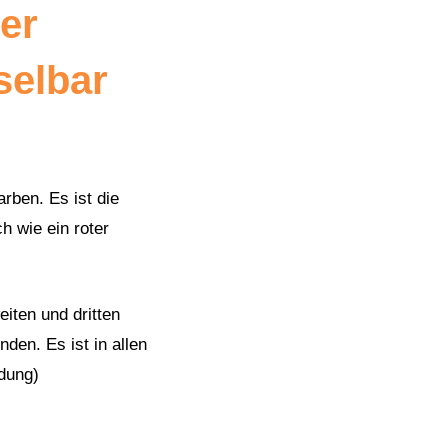
ner
selbar
arben. Es ist die
h wie ein roter
iten und dritten
en. Es ist in allen
dung)