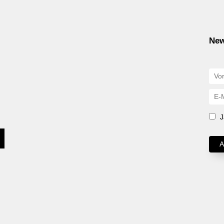
New
J
A