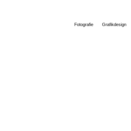
Zum
Inhalt
springen
Fotografie
Grafikdesign