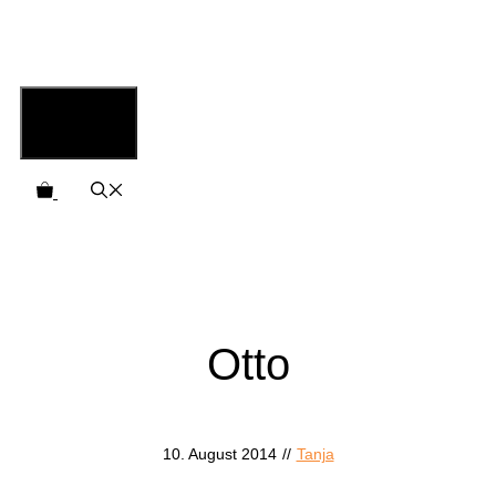
Zum
Inhalt
springen
Menü
Otto
10. August 2014
//
Tanja