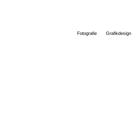
Zum
Inhalt
springen
Fotografie
Grafikdesign