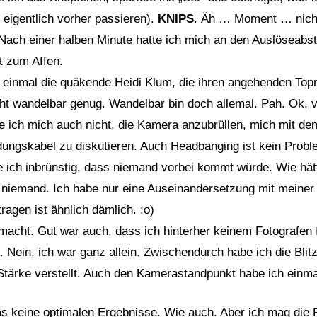
e eigentlich vorher passieren).
KNIPS
. Äh … Moment … nicht
Nach einer halben Minute hatte ich mich an den Auslöseabs
t zum Affen.
f einmal die quäkende Heidi Klum, die ihren angehenden Top
icht wandelbar genug. Wandelbar bin doch allemal. Pah. Ok, v
e ich mich auch nicht, die Kamera anzubrüllen, mich mit dem
dungskabel zu diskutieren. Auch Headbanging ist kein Probl
 ich inbrünstig, dass niemand vorbei kommt würde. Wie hätt
st niemand. Ich habe nur eine Auseinandersetzung mit meine
agen ist ähnlich dämlich. :o)
acht. Gut war auch, dass ich hinterher keinem Fotografen f
 Nein, ich war ganz allein. Zwischendurch habe ich die Bli
tärke verstellt. Auch den Kamerastandpunkt habe ich einma
as keine optimalen Ergebnisse. Wie auch. Aber ich mag die