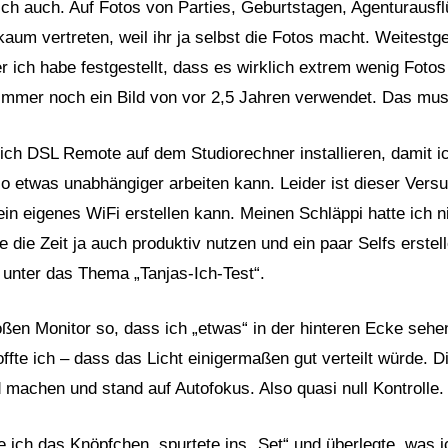
lich auch. Auf Fotos von Parties, Geburtstagen, Agenturausfl
kaum vertreten, weil ihr ja selbst die Fotos macht. Weitestg
r ich habe festgestellt, dass es wirklich extrem wenig Fotos
 immer noch ein Bild von vor 2,5 Jahren verwendet. Das mus
ich DSL Remote auf dem Studiorechner installieren, damit 
io etwas unabhängiger arbeiten kann. Leider ist dieser Versu
in eigenes WiFi erstellen kann. Meinen Schläppi hatte ich n
e die Zeit ja auch produktiv nutzen und ein paar Selfs erste
 unter das Thema „Tanjas-Ich-Test“.
roßen Monitor so, dass ich „etwas“ in der hinteren Ecke sehe
hoffte ich – dass das Licht einigermaßen gut verteilt würde. D
 machen und stand auf Autofokus. Also quasi null Kontrolle.
 ich das Knöpfchen, spurtete ins „Set“ und überlegte, was