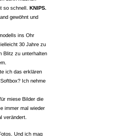
 so schnell.
KNIPS.
tand gewöhnt und
modells ins Ohr
ielleicht 30 Jahre zu
 Blitz zu unterhalten
em.
e ich das erklären
r Softbox? Ich nehme
ür miese Bilder die
tze immer mal wieder
l verändert.
 Fotos. Und ich mag