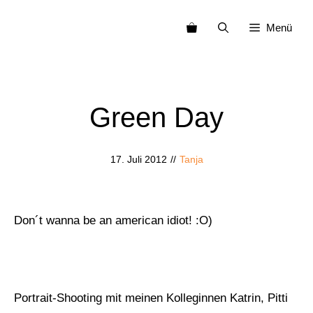
Zum
Menü
Inhalt
springen
Green Day
17. Juli 2012
//
Tanja
Don´t wanna be an american idiot! :O)
Portrait-Shooting mit meinen Kolleginnen Katrin, Pitti