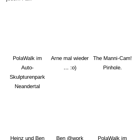
PolaWalk im
Arne mal wieder
The Manni-Cam!
Auto-
… :o)
Pinhole.
Skulpturenpark
Neandertal
Heinz und Ben
Ben @work
PolaWalk im