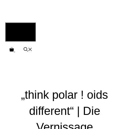
Zum
Inhalt
springen
Menü
„think polar ! oids
different“ | Die
Vernissage