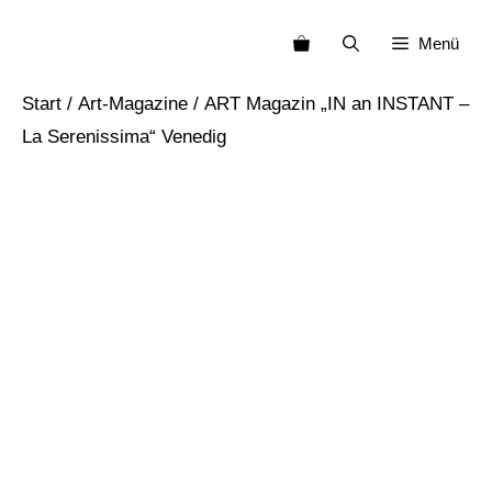
Zum
Menü
Inhalt
springen
Start
/
Art-Magazine
/ ART Magazin „IN an INSTANT –
La Serenissima“ Venedig