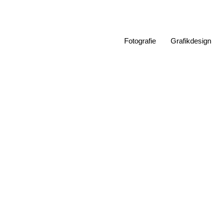
Zum
Inhalt
springen
Fotografie
Grafikdesign
Lon