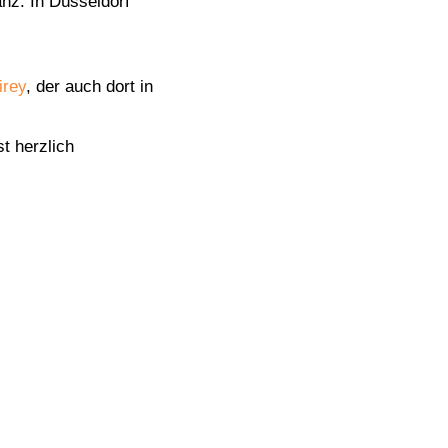
anz. In Düsseldorf
irey
, der auch dort in
t herzlich