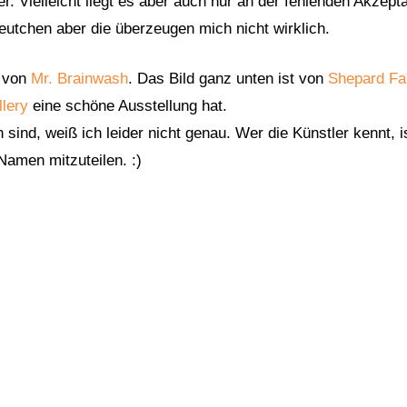
er. Vielleicht liegt es aber auch nur an der fehlenden Akzept
Leutchen aber die überzeugen mich nicht wirklich.
. von
Mr. Brainwash
. Das Bild ganz unten ist von
Shepard Fa
lery
eine schöne Ausstellung hat.
sind, weiß ich leider nicht genau. Wer die Künstler kennt, is
Namen mitzuteilen. :)