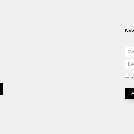
New
J
A