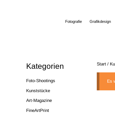
Zum
Inhalt
springen
Fotografie
Grafikdesign
Start
/
Ku
Kategorien
Foto-Shootings
Es 
Kunststücke
Art-Magazine
FineArtPrint